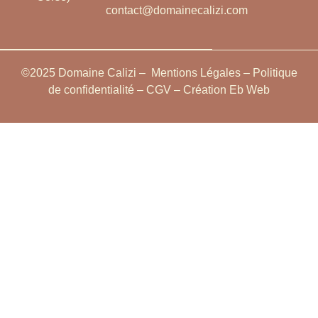
contact@domainecalizi.com
©2025 Domaine Calizi –
Mentions Légales
–
Politique
de confidentialité
–
CGV
– Création
Eb Web