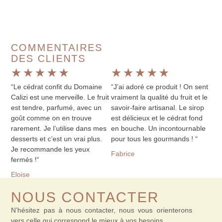
COMMENTAIRES
DES CLIENTS
★
★
★
★
★
★
★
★
★
★
“Le cédrat confit du Domaine
“J’ai adoré ce produit ! On sent
Calizi est une merveille. Le fruit
vraiment la qualité du fruit et le
est tendre, parfumé, avec un
savoir-faire artisanal. Le sirop
goût comme on en trouve
est délicieux et le cédrat fond
rarement. Je l’utilise dans mes
en bouche. Un incontournable
desserts et c’est un vrai plus.
pour tous les gourmands ! “
Je recommande les yeux
Fabrice
fermés !“
Eloise
NOUS CONTACTER
N’hésitez pas à nous contacter, nous vous orienterons
vers celle qui correspond le mieux à vos besoins.